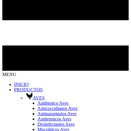
MENU
INICIO
PRODUCTOS
AVES
Antibiotico Aves
Anticoccidianos Aves
Antiparasitarios Aves
Antitermicos Aves
Desinfectantes Aves
Mucoliticos Aves