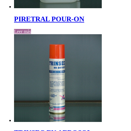
PIRETRAL POUR-ON
Leer más