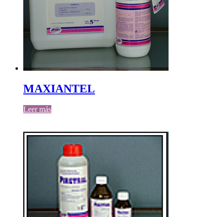
MAXIANTEL
Leer más