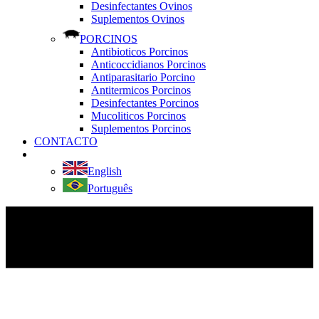
Desinfectantes Ovinos
Suplementos Ovinos
PORCINOS
Antibioticos Porcinos
Anticoccidianos Porcinos
Antiparasitario Porcino
Antitermicos Porcinos
Desinfectantes Porcinos
Mucoliticos Porcinos
Suplementos Porcinos
CONTACTO
English
Português