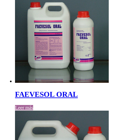
FAEVESOL ORAL
Leer más