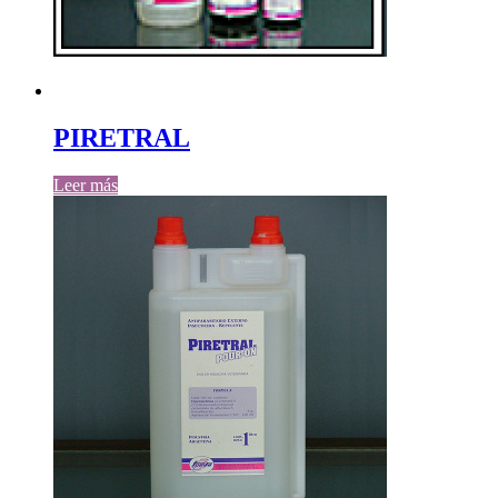
PIRETRAL
Leer más