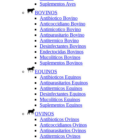
Suplementos Aves
BOVINOS
Antibiotico Bovino
Anticoccidiano Bovino
Antimicotico Bovino
Antiparasitario Bovino
Antitermico Bovino
Desinfectantes Bovinos
Endectocidas Bovinos
Mucoliticos Bovinos
Suplementos Bovinos
EQUINOS
Antibioticos Equinos
Antiparasitarios Equinos
Antitermicos Equinos
Desinfectantes Equinos
Mucoliticos Equinos
Suplementos Equinos
OVINOS
Antibioticos Ovinos
Anticoccidianos Ovinos
Antiparasitarios Ovinos
Antitermicos Ovinos