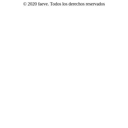
© 2020 faeve. Todos los derechos reservados