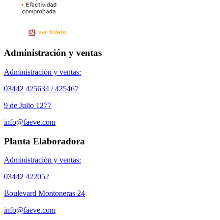
Administración y ventas
Administración y ventas:
03442 425634 / 425467
9 de Julio 1277
info@faeve.com
Planta Elaboradora
Administración y ventas:
03442 422052
Boulevard Montoneras 24
info@faeve.com