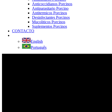
Anticoccidianos Porcinos
Antiparasitario Porcino
Antitermicos Porcinos
Desinfectantes Porcinos
Mucoliticos Porcinos
Suplementos Porcinos
CONTACTO
English
Português