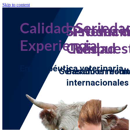
Skip to content
Calidad, Serieda
Sistema 
Produci
Experiencia
Calidad
Respues
En terapéutica veterinaria
Generamos resul
Basado en nor
internacionales